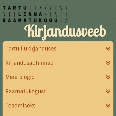
Kirjandusveeb
Tartu ilukirjanduses
Kirjandusauhinnad
Meie blogid
Raamatukogust
Teadmiseks